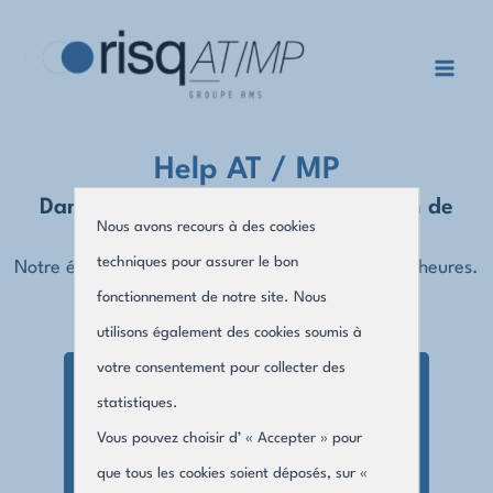
Aller
au
contenu
Mai
Men
Help AT / MP
Dans quel domaine avez-vous besoin de
Nous avons recours à des cookies
notre expertise ?
techniques pour assurer le bon
Notre équipe s’engage à vous contacter sous 24 heures.
fonctionnement de notre site. Nous
utilisons également des cookies soumis à
votre consentement pour collecter des
statistiques.
Accident du travail
Vous pouvez choisir d’ « Accepter » pour
que tous les cookies soient déposés, sur «