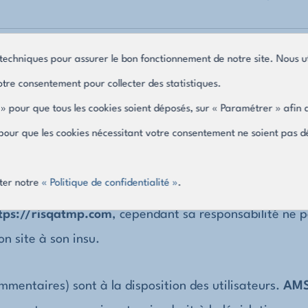
ilité.
techniques pour assurer le bon fonctionnement de notre site. Nous ut
tre consentement pour collecter des statistiques.
dommages directs et indirects causés au matériel de l’u
» pour que tous les cookies soient déposés, sur « Paramétrer » afin d
» pour que les cookies nécessitant votre consentement ne soient pas 
ilisation qui pourrait être faite des informations et c
ter notre
« Politique de confidentialité »
.
tps://risqatmp.com
, cependant sa responsabilité ne 
on site à son insu.
mmentaires) sont à la disposition des utilisateurs.
AM