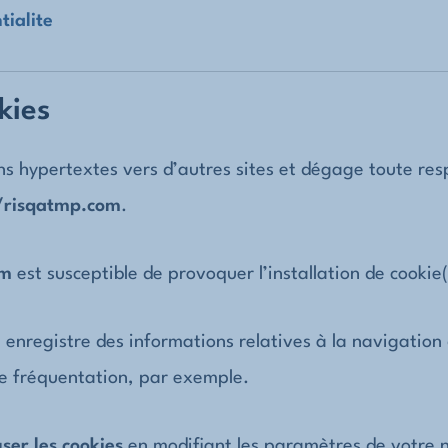
tialite
kies
ns hypertextes vers d’autres sites et dégage toute res
/
risqatmp.com
.
om
est susceptible de provoquer l’installation de cookie(s
ui enregistre des informations relatives à la navigation 
e fréquentation, par exemple.
ser les cookies
en modifiant les paramètres de votre 