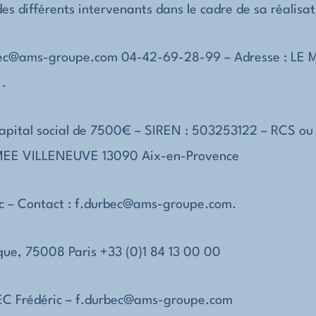
des différents intervenants dans le cadre de sa réalisat
bec@ams-groupe.com
04-42-69-28-99
– Adresse :
LE 
e
.
apital social de
7500
€ – SIREN :
503253122
– RCS ou
EE VILLENEUVE 13090 Aix-en-Provence
c
– Contact :
f.durbec@ams-groupe.com
.
êque, 75008 Paris
+33 (0)1 84 13 00 00
C Frédéric
–
f.durbec@ams-groupe.com