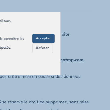
ilisons
tilisateur, lors de l’accès au site
Accepter
e connaître les
déposés.
Refuser
ontenus présents sur
https://risqatmp.com
.
pourra être mise en cause si des données
S
se réserve le droit de supprimer, sans mise