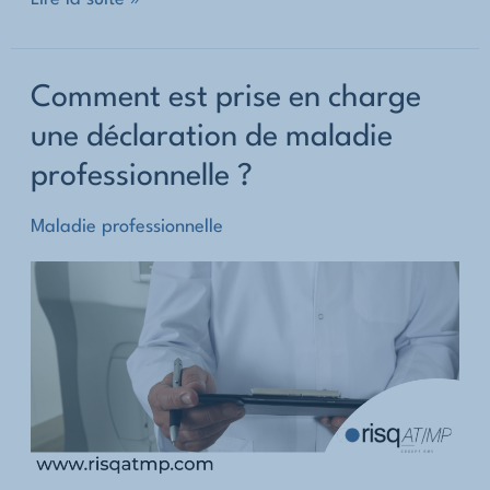
est
effectuée
Comment est prise en charge
une
une déclaration de maladie
déclaration
professionnelle ?
de
maladie
Maladie professionnelle
professionnelle
?