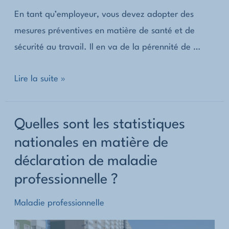
En tant qu’employeur, vous devez adopter des
mesures préventives en matière de santé et de
sécurité au travail. Il en va de la pérennité de …
Comment
Lire la suite »
est
prise
Quelles sont les statistiques
en
nationales en matière de
charge
déclaration de maladie
une
déclaration
professionnelle ?
de
Maladie professionnelle
maladie
professionnelle