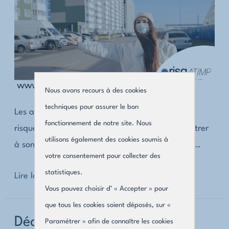
?
Nous avons recours à des cookies
techniques pour assurer le bon
Les accidents du travail ne sont pas les seuls
fonctionnement de notre site. Nous
risques opérationnels qu’un salarié peut rencontrer
utilisons également des cookies soumis à
à son poste de travail : les accidents de trajet …
votre consentement pour collecter des
statistiques.
Quelles
Lire la suite »
Vous pouvez choisir d’ « Accepter » pour
sont
que tous les cookies soient déposés, sur «
les
Déclaration de maladie
Paramétrer » afin de connaître les cookies
statistiques