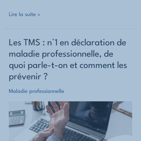
Déclaration
Lire la suite »
de
maladie
Les TMS : n°1 en déclaration de
professionnelle,
maladie professionnelle, de
quel
quoi parle-t-on et comment les
coût
?
prévenir ?
Maladie professionnelle