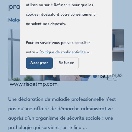
professionnelle, quel coût ?
utilisés ou sur « Refuser » pour que les
nationales
cookies nécessitant votre consentement
en
Maladie professionnelle
ne soient pas déposés.
matière
de
Pour en savoir vous pouvez consulter
déclaration
notre
« Politique de confidentialité »
.
de
maladie
Accepter
Refuser
professionnelle
?
Une déclaration de maladie professionnelle n’est
pas qu’une affaire de démarche administrative
auprès d’un organisme de sécurité sociale : une
pathologie qui survient sur le lieu …