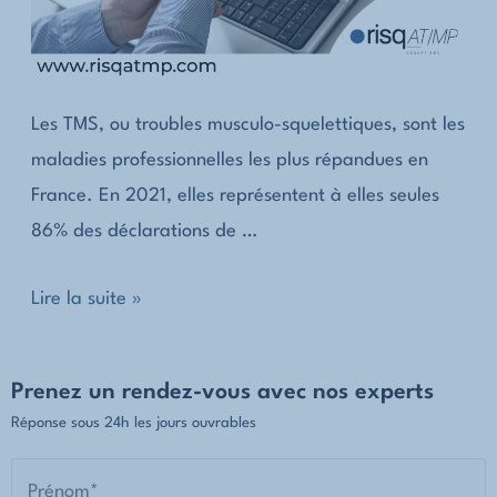
Les TMS, ou troubles musculo-squelettiques, sont les
maladies professionnelles les plus répandues en
France. En 2021, elles représentent à elles seules
86% des déclarations de …
Les
Lire la suite »
TMS
:
Prenez un rendez-vous avec nos experts
n°1
Réponse sous 24h les jours ouvrables
en
déclaration