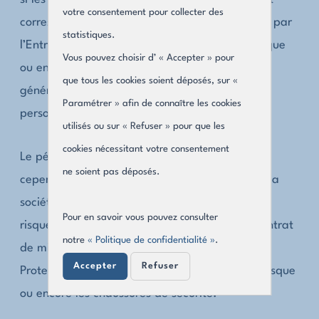
votre consentement pour collecter des
correspondent effectivement au poste proposé par
statistiques.
l’Entreprise Utilisatrice. Un entretien téléphonique
Vous pouvez choisir d’ « Accepter » pour
ou en présentiel (CV à l’appui) permet
que tous les cookies soient déposés, sur «
généralement de confirmer (ou non) que la
Paramétrer » afin de connaître les cookies
personne est bien faite pour le poste visé.
utilisés ou sur « Refuser » pour que les
cookies nécessitant votre consentement
Le périmètre d’action de l’ETT ne se limite
ne soient pas déposés.
cependant pas à des formalités d’embauche : la
société doit aussi sensibiliser l’intérimaire aux
Pour en savoir vous pouvez consulter
risques liés aux tâches sur site, présenter le contrat
notre
« Politique de confidentialité »
.
de mission et fournir les EPI (Equipements de
Accepter
Refuser
Protection Individuelle) généraux tels que le casque
ou encore les chaussures de sécurité.