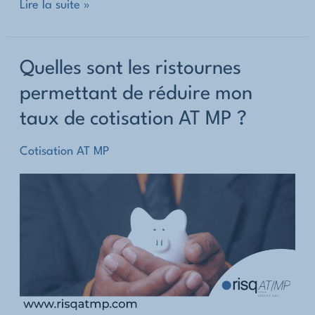
Cotisation
Lire la suite »
AT
MP
Quelles sont les ristournes
:
permettant de réduire mon
comment
taux de cotisation AT MP ?
obtenir
un
Cotisation AT MP
taux
spécifique
pour
les
fonctions
support
?