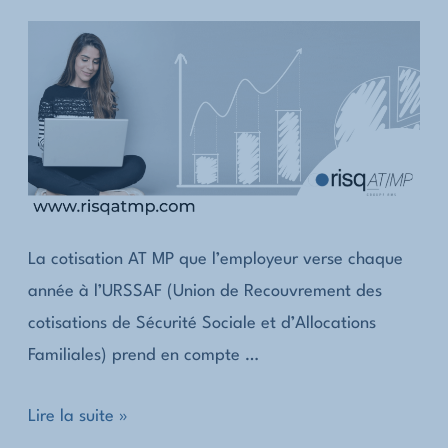
taux
de
cotisation
AT
MP
?
La cotisation AT MP que l’employeur verse chaque
année à l’URSSAF (Union de Recouvrement des
cotisations de Sécurité Sociale et d’Allocations
Familiales) prend en compte …
Accident
Lire la suite »
du