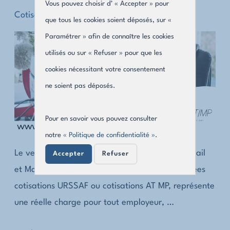
Vous pouvez choisir d’ « Accepter » pour
de
Cotisation AT MP
que tous les cookies soient déposés, sur «
maladie
Paramétrer » afin de connaître les cookies
professionnelle,
utilisés ou sur « Refuser » pour que les
de
cookies nécessitant votre consentement
quoi
ne soient pas déposés.
parle-
t-
Pour en savoir vous pouvez consulter
on
notre
« Politique de confidentialité »
.
et
Le versement des cotisations Accidents du Travail
comment
Accepter
Refuser
et Maladies Professionnelles, également appelées
les
cotisations URSSAF ou cotisations AT MP, représente
prévenir
une réelle charge pour tout employeur, …
?