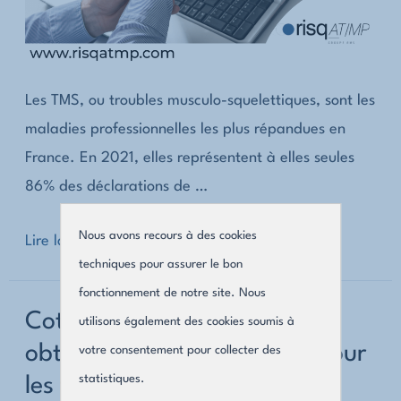
Les TMS, ou troubles musculo-squelettiques, sont les
maladies professionnelles les plus répandues en
France. En 2021, elles représentent à elles seules
86% des déclarations de …
Nous avons recours à des cookies
Les
Lire la suite »
techniques pour assurer le bon
TMS
fonctionnement de notre site. Nous
:
Cotisation AT MP : comment
utilisons également des cookies soumis à
n°1
obtenir un taux spécifique pour
votre consentement pour collecter des
en
statistiques.
les fonctions support ?
déclaration