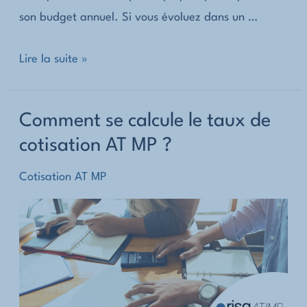
son budget annuel. Si vous évoluez dans un …
AT
MP
Comment
Lire la suite »
?
contester
mon
Comment se calcule le taux de
taux
cotisation AT MP ?
de
cotisation
Cotisation AT MP
AT
MP
?