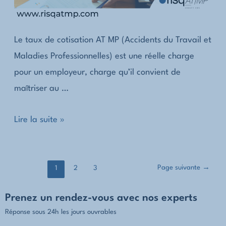
Le taux de cotisation AT MP (Accidents du Travail et
Maladies Professionnelles) est une réelle charge
pour un employeur, charge qu’il convient de
maîtriser au …
Comment
Lire la suite »
se
calcule
Pagination
le
Page suivante
→
1
2
3
des
taux
Prenez un rendez-vous avec nos experts
publications
de
Réponse sous 24h les jours ouvrables
cotisation