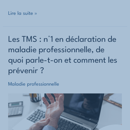
Déclaration
Lire la suite »
de
maladie
Les TMS : n°1 en déclaration de
professionnelle,
maladie professionnelle, de
quel
quoi parle-t-on et comment les
coût
?
prévenir ?
Maladie professionnelle