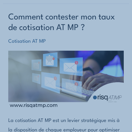
travail,
Comment contester mon taux
maladie
de cotisation AT MP ?
professionnelle
:
Cotisation AT MP
quel
impact
dans
le
calcul
de
mon
taux
La cotisation AT MP est un levier stratégique mis à
de
la disposition de chaque employeur pour optimiser
cotisation