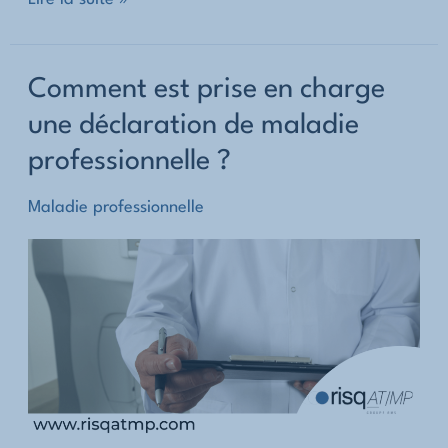
est
effectuée
Comment est prise en charge
une
une déclaration de maladie
déclaration
professionnelle ?
de
maladie
Maladie professionnelle
professionnelle
?