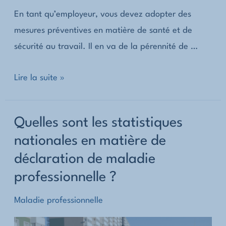
En tant qu’employeur, vous devez adopter des
mesures préventives en matière de santé et de
sécurité au travail. Il en va de la pérennité de …
Comment
Lire la suite »
est
prise
Quelles sont les statistiques
en
nationales en matière de
charge
déclaration de maladie
une
déclaration
professionnelle ?
de
Maladie professionnelle
maladie
professionnelle